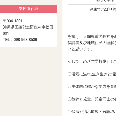
健康でねばり
〒904-1301
沖縄県国頭郡宜野座村字松田
601
を掲げ、人間尊重の粧神を
TEL：098-968-8506
保譴者及び地域住民の理解
いと思います。
そして、めざす学校像とし
〇活気に溢れ,生き生きと
〇主体的に確かな学力を育
〇教師と児童、児童同士の
〇保清や掲示環境・言語環