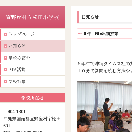
６年 NIE出前授業
６年生で沖縄タイムス社の
１０分で新聞を読む方法や
〒904-1301
沖縄県国頭郡宜野座村字松田
601